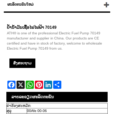
ຜະລິດຕະພັນໃຫມ່
ປ້ໍານ້ໍາມັນເຊື້ອໄຟໄຟຟ້າ 70149
ATH® is one of the professional Electric Fuel Pump 70149
manufacturer and supplier in China. Our products are CE
certified and have in stock of factory, welcome to wholesale
Electric Fuel Pump 70149 from us.
ສົ່ງສອບຖາມ
Facebook
X
WhatsApp
Pinterest
LinkedIn
Share
ລາຍ​ລະ​ອຽດ​ຜະ​ລິດ​ຕະ​ພັນ
ຄໍາຮ້ອງສະຫມັກ:
ສຸລູ
00Afe 00-06