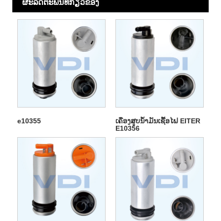
ຜະ​ລິດ​ຕະ​ພັນ​ທີ່​ກ່ຽວ​ຂ້ອງ
e10355
ເຄື່ອງສູບນໍ້າມັນເຊື້ອໄຟ EITER
E10356