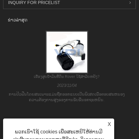
INQUIRY FOR PRICELIST
ຂ່າວ​ລ່າ​ສຸດ
ເຄື່ອງສູບນ້ໍາມັນທີ່ດິນ Rover ໃຊ້ສໍາລັບຫຍັງ?
2023/11/04
ການປິວຟືນໂດຍສະເພາະແມ່ນຖືກອອກແບບເປັນພິເສດເພື່ອຕອບສະຫນອງ
ຄວາມຕ້ອງການສູງຂອງການຂັບຂີ່ນອກຖະຫນົນ.
X
ພວກເຮົາໃຊ້ cookies ເພື່ອສະເຫນີໃຫ້ທ່ານມີ