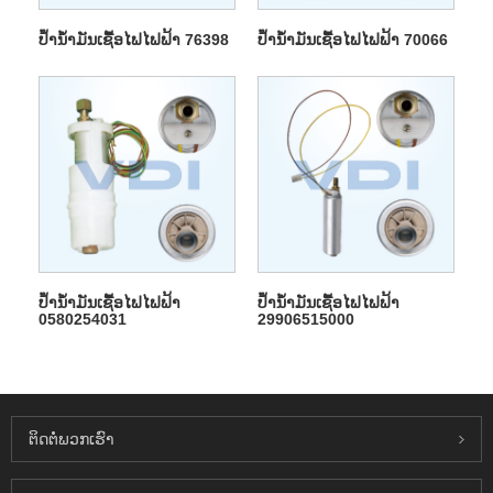
ປ້ໍານ້ໍາມັນເຊື້ອໄຟໄຟຟ້າ 76398
ປ້ໍານ້ໍາມັນເຊື້ອໄຟໄຟຟ້າ 70066
ປ້ໍານ້ໍາມັນເຊື້ອໄຟໄຟຟ້າ
ປ້ໍານ້ໍາມັນເຊື້ອໄຟໄຟຟ້າ
0580254031
29906515000
ຕິດ​ຕໍ່​ພວກ​ເຮົາ