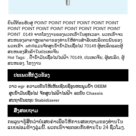
ຍິນດີຕ້ອນຮັບສູ່ POINT POINT POINT POINT POINT POINT
POINT POINT POINT POINT POINT POINT POINT POINT
POINT .0149 ຈາກໂຮງງານຂອງພວກເຮົາໃນທຸກເວລາ. ພວກເຮົາຈະ
ສະຫນອງລາຄາຫຼຸດລາຄາຂອງທ່ານໃຫ້ທ່ານສໍາລັບຜະລິດຕະພັນຂອງ
ພວກເຮົາ. ath®ແມ່ນຈັກສູບນ້ໍານໍ້າມັນເຊື້ອໄຟ 70149 ຜູ້ຜະລິດແລະຜູ້
ສະຫນອງສິນຄ້າໃນປະເທດຈີນ.
Hot Tags: , ປ້ໍານ້ໍາມັນເຊື້ອໄຟໄຟຟ້າ 70149, ປະເທດຈີນ, ຜູ້ຜະລິດ, ຜູ້
ສະຫນອງ, ໂຮງງານ
ປະເພດທີ່ກ່ຽວຂ້ອງ
ວາວ egr
ຄວາມເຢັນໃຫ້ເຫັນເຊັນເຊີອຸນຫະພູມນ້ໍາ OEEM
ສູບນ້ໍາມັນເຊື້ອໄຟ
ຈັກສູບໄຟຟ້າໄຟຟ້າ
ລະບົບ Chassis
ສະຖາບັນແຖບ Stabidizerer
ສົ່ງສອບຖາມ
ກະລຸນາຮູ້ສຶກວ່າບໍ່ເສຍຄ່າເພື່ອໃຫ້ການສອບຖາມຂອງທ່ານໃນ
ແບບຟອມຂ້າງລຸ່ມນີ້. ພວກເຮົາຈະຕອບກັບທ່ານໃນ 24 ຊົ່ວໂມງ.