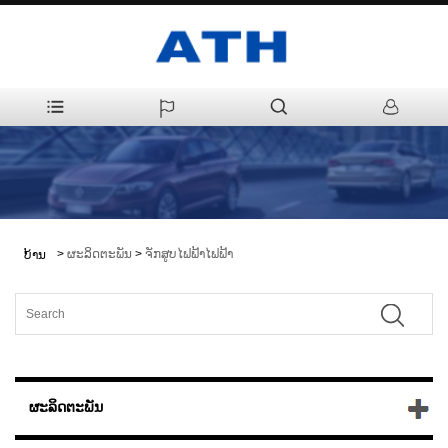
>
ຜະລິດຕະພັນ
>
ຈັກສູບໄຟຟ້າໄຟຟ້າ
ບ້ານ
ຜະລິດຕະພັນ