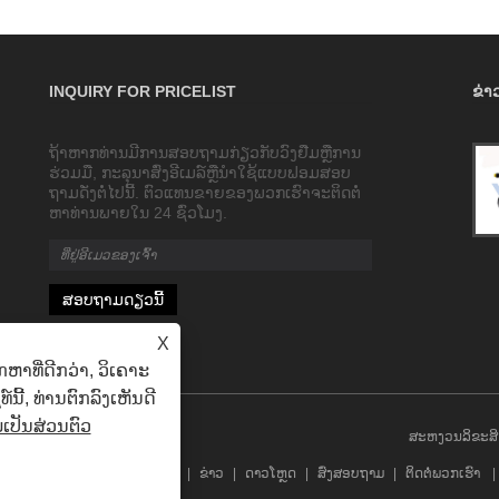
INQUIRY FOR PRICELIST
ຂ່າວ
ຖ້າ​ຫາກ​ທ່ານ​ມີ​ການ​ສອບ​ຖາມ​ກ່ຽວ​ກັບ​ວົງ​ຢືມ​ຫຼື​ການ​
ຫຼັກການເຮັດວຽກຂອງປໍ້ານໍ້າມັນລົດຍົນ
ຮ່ວມ​ມື​, ກະ​ລຸ​ນາ​ສົ່ງ​ອີ​ເມລ​໌​ຫຼື​ນໍາ​ໃຊ້​ແບບ​ຟອມ​ສອບ​
2023/08/09
ຖາມ​ດັ່ງ​ຕໍ່​ໄປ​ນີ້​. ຕົວແທນຂາຍຂອງພວກເຮົາຈະຕິດຕໍ່
ການດູດແລະຄວາມກົດດັນຂອງປັ໊ມສີດນໍ້າມັນ
ຫາທ່ານພາຍໃນ 24 ຊົ່ວໂມງ.
ແມ່ນສໍາເລັດໂດຍການເຄື່ອນໄຫວ
reciprocating ຂອງ plunger ພາຍໃນແຂນ
plunger.
X
າທີ່ດີກວ່າ, ວິເຄາະ
ີ້, ທ່ານຕົກລົງເຫັນດີ
ປັນສ່ວນຕົວ
ສະຫງວນລິຂະສິດ
່ຽວກັບພວກເຮົາ
ຜະລິດຕະພັນ
ຂ່າວ
ດາວໂຫຼດ
ສົ່ງສອບຖາມ
ຕິດຕໍ່ພວກເຮົາ