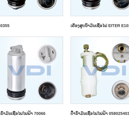
10355
ເຄື່ອງສູບນໍ້າມັນເຊື້ອໄຟ EITER E1
ໍານ້ໍາມັນເຊື້ອໄຟໄຟຟ້າ 70066
ປ້ໍານ້ໍາມັນເຊື້ອໄຟໄຟຟ້າ 05802540