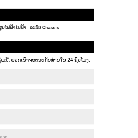
ສູບໄຟຟ້າໄຟຟ້າ
ລະບົບ Chassis
ມນີ້. ພວກເຮົາຈະຕອບກັບທ່ານໃນ 24 ຊົ່ວໂມງ.