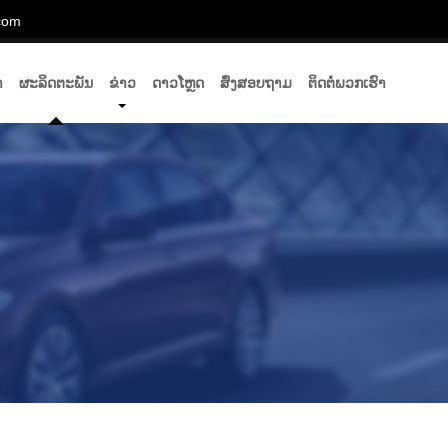
com
າ
ຜະລິດຕະພັນ
ຂ່າວ
ດາວໂຫຼດ
ສົ່ງສອບຖາມ
ຕິດຕໍ່ພວກເຮົາ