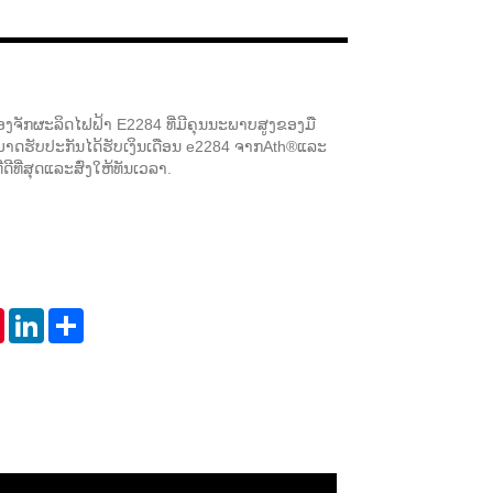
Live
່ອງຈັກຜະລິດໄຟຟ້າ E2284 ທີ່ມີຄຸນນະພາບສູງຂອງມື
ມາດຮັບປະກັນໄດ້ຮັບເງິນເດືອນ e2284 ຈາກAth®ແລະ
ດີທີ່ສຸດແລະສົ່ງໃຫ້ທັນເວລາ.
tsApp
Pinterest
LinkedIn
Share