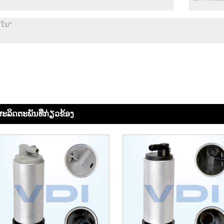
ະ​ລິດ​ຕະ​ພັນ​ທີ່​ກ່ຽວ​ຂ້ອງ