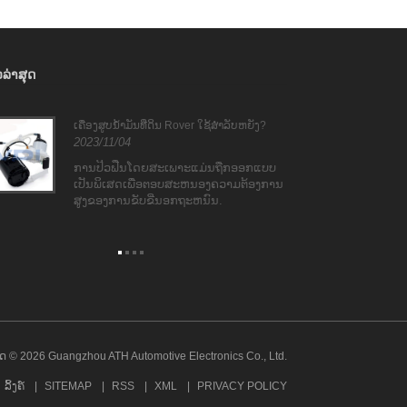
​ລ່າ​ສຸດ
ເຄື່ອງສູບນ້ໍາມັນທີ່ດິນ Rover ໃຊ້ສໍາລັບຫຍັງ?
ຜົນ​ສະ
2023/11/04
ໄປ​
2023
ການປິວຟືນໂດຍສະເພາະແມ່ນຖືກອອກແບບ
ເປັນພິເສດເພື່ອຕອບສະຫນອງຄວາມຕ້ອງການ
ຄວາມ
ສູງຂອງການຂັບຂີ່ນອກຖະຫນົນ.
ຊັງສ
ປົກກ
ເກີນ
ເຫງື
 © 2026 Guangzhou ATH Automotive Electronics Co., Ltd.
ລິ້ງຄ໌
SITEMAP
RSS
XML
PRIVACY POLICY