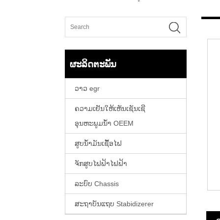
ຜະລິດຕະພັນ
ວາວ egr
ຄວາມເຢັນໃຫ້ເຫັນເຊັນເຊີ
ອຸນຫະພູມນ້ໍາ OEEM
ສູບນ້ໍາມັນເຊື້ອໄຟ
ຈັກສູບໄຟຟ້າໄຟຟ້າ
ລະບົບ Chassis
ສະຖາບັນແຖບ Stabidizerer