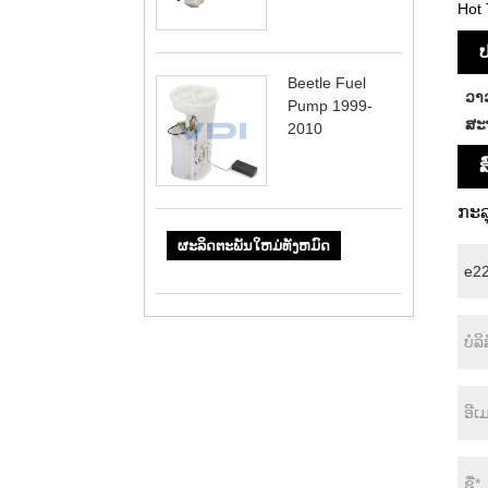
Hot 
ປ
Beetle Fuel
ວາ
Pump 1999-
ສະ
2010
ສ
ກະລ
ຜະລິດຕະພັນໃຫມ່ທັງຫມົດ