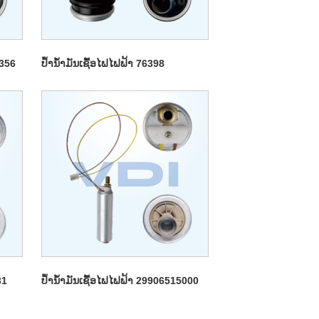
0356
ປ້ໍານ້ໍາມັນເຊື້ອໄຟໄຟຟ້າ 76398
31
ປ້ໍານ້ໍາມັນເຊື້ອໄຟໄຟຟ້າ 29906515000