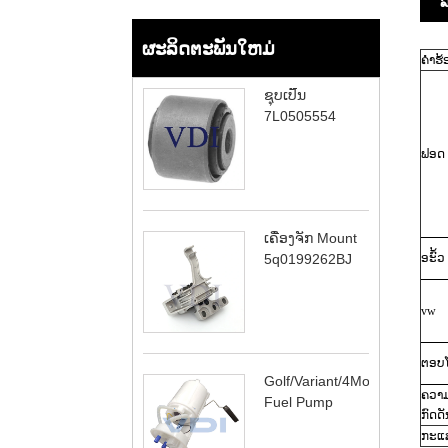
ລ
ຜະລິດຕະພັນໃຫມ່
ຄໍາຮ້
ຊຸບເປີ້ນ
7L0505554
ຟອດ
ເຄື່ອງຈັກ Mount
5q0199262BJ
ອະົ້ວ
vw
ຕອບໂ
Golf/Variant/4Motion
ຄວາ
Fuel Pump
ກົດດັ
ກະແ