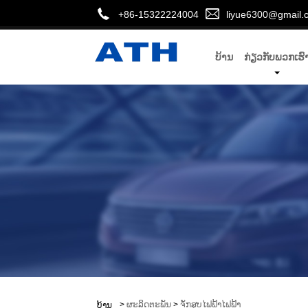
+86-15322224004
liyue6300@gmail.
ບ້ານ
ກ່ຽວກັບພວກເຮົ
>
ຜະລິດຕະພັນ
>
ຈັກສູບໄຟຟ້າໄຟຟ້າ
ບ້ານ