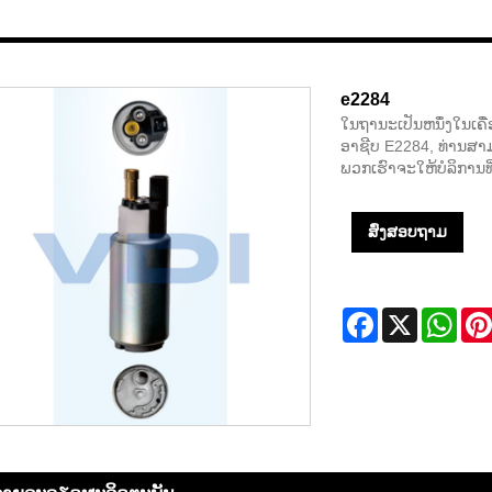
e2284
ໃນຖານະເປັນຫນຶ່ງໃນເຄື
ອາຊີບ E2284, ທ່ານສາ
ພວກເຮົາຈະໃຫ້ບໍລິການທີ່
ສົ່ງສອບຖາມ
Facebook
X
Wha