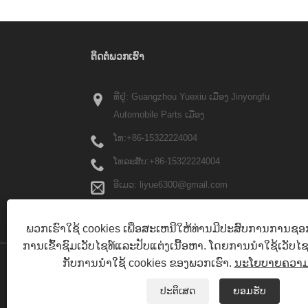
ຕິດ​ຕໍ່​ພວກ​ເຮົາ
ທີ່ຢູ່: Guangzhou Yuexiu ເມືອງ Jinyongfu
Automobile Parts ເມືອງ​
ໂທ:
+86-15322224004
ໂທລະສັບ:
+86-15322224004
ອີເມວ:
liyue6300@gmail.com
ພວກເຮົາໃຊ້ cookies ເພື່ອສະເຫນີໃຫ້ທ່ານມີປະສົບການການຊອກຫ
ການເຂົ້າຊົມເວັບໄຊທ໌ແລະປັບແຕ່ງເນື້ອຫາ. ໂດຍການນໍາໃຊ້ເວັບໄຊທ໌ນ
ກັບການນໍາໃຊ້ cookies ຂອງພວກເຮົາ.
ນະໂຍບາຍຄວາມເ
ປະຕິເສດ
ຍອມຮັບ
ບ້ານ
ກ