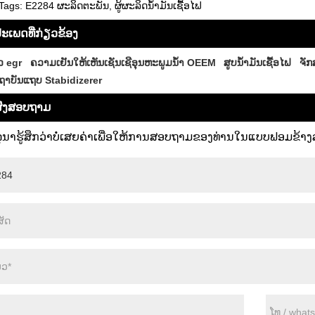
Tags: E2284 ຜະລິດຕະພັນ, ຜູ້ຜະລິດນໍ້າມັນເຊື້ອໄຟ
ະເພດທີ່ກ່ຽວຂ້ອງ
ວ egr
ຄວາມເຢັນໃຫ້ເຫັນເຊັນເຊີອຸນຫະພູມນ້ໍາ OEEM
ສູບນ້ໍາມັນເຊື້ອໄຟ
ຈັກ
ຖາບັນແຖບ Stabidizerer
ົ່ງສອບຖາມ
ຸນາຮູ້ສຶກວ່າບໍ່ເສຍຄ່າເພື່ອໃຫ້ການສອບຖາມຂອງທ່ານໃນແບບຟອມຂ້າງລຸ່