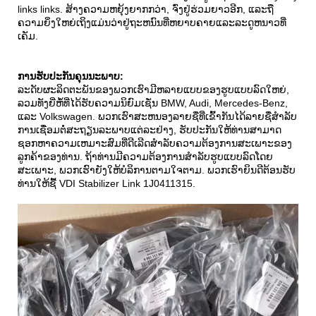
links links. ສ້າງຄວາມຫຍຸ້ງຍາກກວ່າ, ຈົ່ງຢູ່ຮ່ວມຍາວອີກ, ແລະຖື
ຄວາມຍິ່ງໃຫຍ່ເຖິງແມ່ນວ່າຢູ່ຖະຫນົນທີ່ຫຍາບຄາຍແລະລະດູຫນາວທີ່
ເຄັມ.
ການຮັບປະກັນຄຸນນະພາບ:
ລະດັບຜະລິດຕະພັນຂອງພວກເຮົາມີຫລາຍແບບຂອງຮູບແບບລົດໃຫຍ່,
ລວມທັງຍີ່ຫໍ້ທີ່ໄດ້ຮັບຄວາມນິຍົມເຊັ່ນ BMW, Audi, Mercedes-Benz,
ແລະ Volkswagen. ພວກເຮົາສະຫນອງລາຍຊື່ທີ່ເຂົ້າກັນໄດ້ລາຍຊື່ສໍາລັບ
ການເຊື່ອມຕໍ່ສະຖຽນລະພາບແຕ່ລະຢ່າງ, ຮັບປະກັນໃຫ້ທ່ານສາມາດ
ຊອກຫາຄວາມເຫມາະສົມທີ່ດີເລີດສໍາລັບຄວາມຕ້ອງການສະເພາະຂອງ
ລູກຄ້າຂອງທ່ານ. ຖ້າທ່ານມີຄວາມຕ້ອງການສໍາລັບຮູບແບບລົດໂດຍ
ສະເພາະ, ພວກເຮົາຍັງໃຫ້ບໍລິການຕາມໃຈຕາມ. ພວກເຮົາຍິນດີຕ້ອນຮັບ
ທ່ານໃຫ້ຊື້ VDI Stabilizer Link 1J0411315.