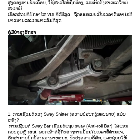
ສູງຂອງການຂັບເຄື່ອນ, ໃຊ້ສະເປັກທີ່ຖືກຕ້ອງ, ແລະຕິດຕັ້ງຮາດແວໃຫມ່
ສະເຫມີ.
ເລືອກສ່ວນທີ່ພັກອາໄສ VDI ທີ່ດີທີ່ສຸດ - ຖືກອອກແບບເປັນເວລາດົນອາໄລທີ່
ຍາວນານແລະເຫມາະສົມທີ່ສຸດ.
ຄູ່ມືບໍາລຸງຮັກສາ
1. ການເຊື່ອມຕໍ່ຂອງ Sway Shitter (ຄວາມບໍ່ສະຖຽນລະພາບ) ແມ່ນ
ຫຍັງ?
ການເຊື່ອມຕໍ່ Sway Bar ເຊື່ອມຕໍ່ແຖບ sway (Anti-roll Bar) ໃສ່ແຂນ
ຄວບຄຸມຫຼື strut. ພວກເຂົາຕໍ່ສູ້ກັບຮ່າງກາຍມ້ວນໃນເວລາທີ່ທ່ານແຈ,
ຮັກສາການຍົກຍ້ອງຂອງພາຫະນະ, ປັບປຸງຄວາມຮູ້ສຶກ, ແລະຊ່ວຍໃຫ້