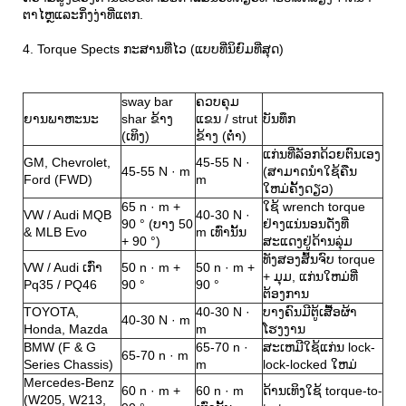
ຕາໄຫຼແລະກິ່ງງ່າທີ່ແຕກ.
4. Torque Spects ກະສານທີ່ໄວ (ແບບທີ່ນິຍົມທີ່ສຸດ)
sway bar
ຄວບຄຸມ
ຍານພາຫະນະ
shar ຂ້າງ
ແຂນ / strut
ບັນທຶກ
(ເທິງ)
ຂ້າງ (ຕ່ໍາ)
ແກ່ນທີ່ລັອກດ້ວຍຕົນເອງ
GM, Chevrolet,
45-55 N ·
45-55 N · m
(ສາມາດນໍາໃຊ້ຄືນ
Ford (FWD)
m
ໃຫມ່ຄັ້ງດຽວ)
65 n · m +
ໃຊ້ wrench torque
VW / Audi MQB
40-30 N ·
90 ° (ບາງ 50
ຢ່າງແນ່ນອນດັ່ງທີ່
& MLB Evo
m ເທົ່ານັ້ນ
+ 90 °)
ສະແດງຢູ່ດ້ານລຸ່ມ
ທັງສອງສົ້ນຈົບ torque
VW / Audi ເກົ່າ
50 n · m +
50 n · m +
+ ມຸມ, ແກ່ນໃຫມ່ທີ່
Pq35 / PQ46
90 °
90 °
ຕ້ອງການ
TOYOTA,
40-30 N ·
ບາງຄົນມີຕູ້ເສື້ອຜ້າ
40-30 N · m
Honda, Mazda
m
ໂຮງງານ
BMW (F & G
65-70 n ·
ສະເຫມີໃຊ້ແກ່ນ lock-
65-70 n · m
Series Chassis)
m
lock-locked ໃຫມ່
Mercedes-Benz
60 n · m +
60 n · m
ດ້ານເທິງໃຊ້ torque-to-
(W205, W213,