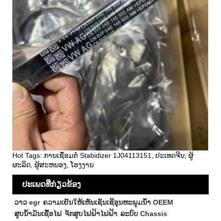
Hot Tags: ການເຊື່ອມຕໍ່ Stabidizer 1J04113151, ປະເທດຈີນ, ຜູ້
ຜະລິດ, ຜູ້ສະຫນອງ, ໂຮງງານ
ປະເພດທີ່ກ່ຽວຂ້ອງ
ວາວ egr
ຄວາມເຢັນໃຫ້ເຫັນເຊັນເຊີອຸນຫະພູມນ້ໍາ OEEM
ສູບນ້ໍາມັນເຊື້ອໄຟ
ຈັກສູບໄຟຟ້າໄຟຟ້າ
ລະບົບ Chassis