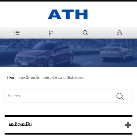
>
ຜະລິດຕະພັນ
>
ສະຖາບັນແຖບ Stabidizerer
ບ້ານ
ຜະລິດຕະພັນ