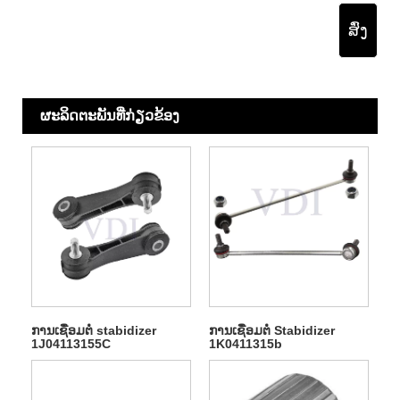
ສົ່ງ
ຜະ​ລິດ​ຕະ​ພັນ​ທີ່​ກ່ຽວ​ຂ້ອງ
ການເຊື່ອມຕໍ່ stabidizer
ການເຊື່ອມຕໍ່ Stabidizer
1J04113155C
1K0411315b