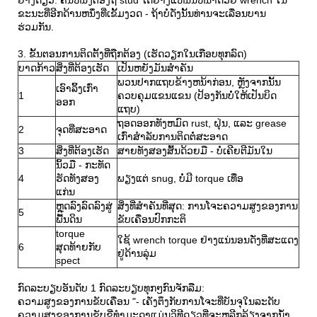
ຂະນະທີ່ອີກດ້ານຫນຶ່ງທີ່ເຂັ້ມງວດ - ຖ້າບໍ່ດັ່ງນັ້ນທ່ານຈະເລື່ອນບານ
ຮ່ວມກັນ.
3. ຂັ້ນຕອນການຕິດຕັ້ງທີ່ຖືກຕ້ອງ (ເຮັດວຽກໃນເກືອບທຸກລົດ)
ບາດກ້າວ
ສິ່ງທີ່ຕ້ອງເຮັດ
ເປັນຫຍັງມັນສໍາຄັນ
ພວນປາກແຖບຂ້າງຫນ້າກ່ອນ, ຫຼັງຈາກນັ້ນ
ເອົາລິ້ງເກົ່າ
1
ຄວບຄຸມແຂນແຂນ (ປ້ອງກັນບໍ່ໃຫ້ເປັນບິດ
ອອກ
ແຖບ)
ຖອດອອກທັງຫມົດ rust, ຝຸ່ນ, ແລະ grease
2
ຈຸດທີ່ສະອາດ
ເກົ່າສໍາລັບການຕິດຕໍ່ສະອາດ
3
ສິ່ງທີ່ຕ້ອງເຮັດ
ສາຍທັງສອງສົ້ນດ້ວຍມື - ບໍ່ເຄີຍຕີມັນໃນ
ນິ້ວມື - ກະທັດ
4
ຮັດທັງສອງ
ພຽງແຕ່ snug, ບໍ່ມີ torque ເທື່ອ
ແກ່ນ
ຫຼຸດລົງລົດລົງສູ່
ສິ່ງທີ່ສໍາຄັນທີ່ສຸດ: ການໂຈະຄວາມສູງຂອງການ
5
ພື້ນດິນ
ຂັບເຄື່ອນປົກກະຕິ
torque
ໃຊ້ wrench torque ຢ່າງແນ່ນອນດັ່ງທີ່ສະແດງ
6
ສຸດທ້າຍກັບ
ຢູ່ດ້ານລຸ່ມ
spect
ກົດລະບຽບອັນດັບ 1 ກົດລະບຽບທຸກໆກົນຈັກລືມ:
ຄວາມສູງຂອງການຂັບເຄື່ອນ "- ເຄັ່ງຕຶງກັບການໂຈະທີ່ບັນຈຸໃນລະດັບ
ຄວາມສູງຂອງການຂັບຂີ່ທໍາມະດາແມ່ນວິທີດຽວທີ່ຈະຫລີກລ້ຽງຈາກນ້ໍາ