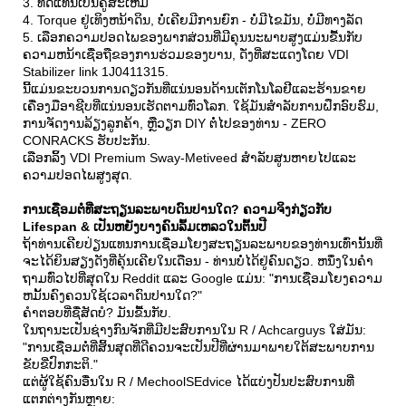
3. ທົດແທນເປັນຄູ່ສະເຫມີ
4. Torque ຢູ່ເທິງຫນ້າດິນ, ບໍ່ເຄີຍມີການຍົກ - ບໍ່ມີໄຂມັນ, ບໍ່ມີທາງລັດ
5. ເລືອກຄວາມປອດໄພຂອງພາກສ່ວນທີ່ມີຄຸນນະພາບສູງແມ່ນຂື້ນກັບ
ຄວາມຫນ້າເຊື່ອຖືຂອງການຮ່ວມຂອງບານ, ດັ່ງທີ່ສະແດງໂດຍ VDI
Stabilizer link 1J0411315.
ນີ້ແມ່ນຂະບວນການດຽວກັນທີ່ແນ່ນອນດ້ານເຕັກໂນໂລຢີແລະຮ້ານຂາຍ
ເຄື່ອງມືອາຊີບທີ່ແນ່ນອນເຮັດຕາມທົ່ວໂລກ. ໃຊ້ມັນສໍາລັບການຝຶກອົບຮົມ,
ການຈັດງານລ້ຽງລູກຄ້າ, ຫຼືວຽກ DIY ຕໍ່ໄປຂອງທ່ານ - ZERO
CONRACKS ຮັບປະກັນ.
ເລືອກລິ້ງ VDI Premium Sway-Metiveed ສໍາລັບສູນຫາຍໄປແລະ
ຄວາມປອດໄພສູງສຸດ.
ການເຊື່ອມຕໍ່ທີ່ສະຖຽນລະພາບດົນປານໃດ? ຄວາມຈິງກ່ຽວກັບ
Lifespan & ເປັນຫຍັງບາງຄົນລົ້ມເຫລວໃນຕົ້ນປີ
ຖ້າທ່ານເຄີຍປ່ຽນແທນການເຊື່ອມໂຍງສະຖຽນລະພາບຂອງທ່ານເທົ່ານັ້ນທີ່
ຈະໄດ້ຍິນສຽງດັງທີ່ຄຸ້ນເຄີຍໃນເດືອນ - ທ່ານບໍ່ໄດ້ຢູ່ຄົນດຽວ. ຫນຶ່ງໃນຄໍາ
ຖາມທົ່ວໄປທີ່ສຸດໃນ Reddit ແລະ Google ແມ່ນ: "ການເຊື່ອມໂຍງຄວາມ
ຫມັ້ນຄົງຄວນໃຊ້ເວລາດົນປານໃດ?"
ຄໍາຕອບທີ່ຊື່ສັດບໍ? ມັນຂື້ນກັບ.
ໃນຖານະເປັນຊ່າງກົນຈັກທີ່ມີປະສົບການໃນ R / Achcarguys ໃສ່ມັນ:
"ການເຊື່ອມຕໍ່ທີ່ສິ້ນສຸດທີ່ດີຄວນຈະເປັນປີທີ່ຜ່ານມາພາຍໃຕ້ສະພາບການ
ຂັບຂີ່ປົກກະຕິ."
ແຕ່ຜູ້ໃຊ້ຄົນອື່ນໃນ R / MechoolSEdvice ໄດ້ແບ່ງປັນປະສົບການທີ່
ແຕກຕ່າງກັນຫຼາຍ: