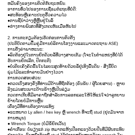
ຫມັ້ນຄົງຂອງການຕິດຕໍ່ກັບຖະຫນົນ.
ອາການທົ່ວໄປຂອງການເຊື່ອມຕໍ່ແຖບທີ່ບໍ່ດີ:
●ສະທ້ອນຫຼືເຄາະປະຕູຮົ້ວຄວາມໄວ
●ການຊີ້ນໍາວ່າງຫຼືຫຼີ້ນຢູ່ໃນລໍ້
●ຮ່າງກາຍພິເສດທີ່ສັງເກດເຫັນເມື່ອຫັນໄປ
2. ການກະກຽມຕ້ອງເຮັດກ່ອນການຕິດຕັ້ງ
(ປະຕິບັດຕາມປື້ມຄູ່ມືການບໍລິການໂຮງງານແລະມາດຕະຖານ ASE)
ການຕັ້ງຄ່າພາຫະນະ:
●ລົດຕ້ອງຢູ່ໃນການຍົກດ້ວຍລໍ້ທີ່ວາງສາຍເຕັມ (ໂຈະໃນຕໍາແຫນ່ງທີ່ບໍ່ໄດ້
ຮັບການຍົກເລີກ, ປົກກະຕິ)
●ບໍ່ເຄີຍເຄັ່ງຄັດຂື້ນໃນໄລຍະສຸດທ້າຍດ້ວຍລໍ້ຢູ່ເທິງພື້ນດິນ - ສິ່ງນີ້ບິດ
ພຸ່ມໄມ້ແລະທໍາລາຍມັນຢ່າງໄວວາ
ການກວດສອບສ່ວນ:
●ກວດເບິ່ງສອງຄັ້ງທີ່ທ່ານມີດ້ານທີ່ຖືກຕ້ອງ (ຄົນຂັບ / ຜູ້ໂດຍສານ) - ຫຼາຍ
ລິງແມ່ນສະເພາະດ້ານຂ້າງຫຼືເປັນລ່ຽມ
ກວດກາເກີບທີ່ມີລາຄາຖືກສໍາລັບການລອກແລະໃຫ້ໃຫ້ແນ່ໃຈວ່າລູກບານ
ຍ້າຍໂດຍບໍ່ມີການຫຼີ້ນ
ເຄື່ອງມືທີ່ທ່ານຕ້ອງການແທ້ໆ:
●ຂະຫນາດ Ly allen / hex key ຫຼື wrench ທີ່ຈະຖື stud (ຢຸດມັນຈາກ
ການຫມຸນ)
● Wrench Torque (ບໍ່ມີຂໍ້ຍົກເວັ້ນ)
●ຄໍາເຕືອນ: ບໍ່ພຽງແຕ່ zip ຫມາກແຫ້ງເປືອກແຂງດ້ວຍປືນທີ່ມີຜົນກະທົບ
ຢ່າງດຽວ. ຄົນຫນຶ່ງຕ້ອງຖື stud ໄດ້ຢ່າງແຫນ້ນຫນາດ້ວຍ wrench ໃນ