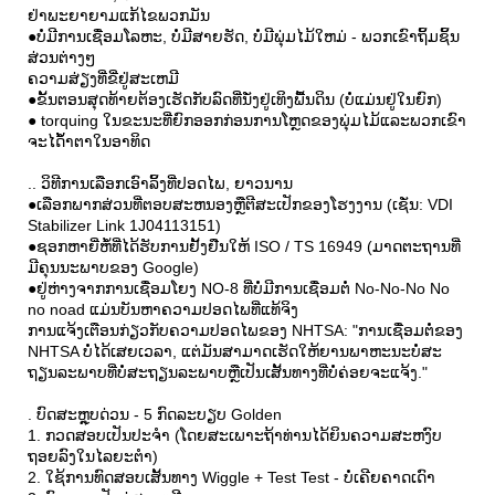
ຢ່າພະຍາຍາມແກ້ໄຂພວກມັນ
●ບໍ່ມີການເຊື່ອມໂລຫະ, ບໍ່ມີສາຍຮັດ, ບໍ່ມີພຸ່ມໄມ້ໃຫມ່ - ພວກເຂົາຖິ້ມຊິ້ນ
ສ່ວນຕ່າງໆ
ຄວາມສ່ຽງທີ່ຂີ່ຢູ່ສະເຫມີ
●ຂັ້ນຕອນສຸດທ້າຍຕ້ອງເຮັດກັບລົດທີ່ນັ່ງຢູ່ເທິງພື້ນດິນ (ບໍ່ແມ່ນຢູ່ໃນຍົກ)
● torquing ໃນຂະນະທີ່ຍົກອອກກ່ອນການໂຫຼດຂອງພຸ່ມໄມ້ແລະພວກເຂົາ
ຈະໄດ້້ໍາຕາໃນອາທິດ
.. ວິທີການເລືອກເອົາລິ້ງທີ່ປອດໄພ, ຍາວນານ
●ເລືອກພາກສ່ວນທີ່ຕອບສະຫນອງຫຼືຕີສະເປັກຂອງໂຮງງານ (ເຊັ່ນ: VDI
Stabilizer Link 1J04113151)
●ຊອກຫາຍີ່ຫໍ້ທີ່ໄດ້ຮັບການຢັ້ງຢືນໃຫ້ ISO / TS 16949 (ມາດຕະຖານທີ່
ມີຄຸນນະພາບຂອງ Google)
●ຢູ່ຫ່າງຈາກການເຊື່ອມໂຍງ NO-8 ທີ່ບໍ່ມີການເຊື່ອມຕໍ່ No-No-No No
no noad ແມ່ນບັນຫາຄວາມປອດໄພທີ່ແທ້ຈິງ
ການແຈ້ງເຕືອນກ່ຽວກັບຄວາມປອດໄພຂອງ NHTSA: "ການເຊື່ອມຕໍ່ຂອງ
NHTSA ບໍ່ໄດ້ເສຍເວລາ, ແຕ່ມັນສາມາດເຮັດໃຫ້ຍານພາຫະນະບໍ່ສະ
ຖຽນລະພາບທີ່ບໍ່ສະຖຽນລະພາບຫຼືເປັນເສັ້ນທາງທີ່ບໍ່ຄ່ອຍຈະແຈ້ງ."
. ບົດສະຫຼຸບດ່ວນ - 5 ກົດລະບຽບ Golden
1. ກວດສອບເປັນປະຈໍາ (ໂດຍສະເພາະຖ້າທ່ານໄດ້ຍິນຄວາມສະຫງົບ
ຖອຍລົງໃນໄລຍະຕໍາ)
2. ໃຊ້ການທົດສອບເສັ້ນທາງ Wiggle + Test Test - ບໍ່ເຄີຍຄາດເດົາ