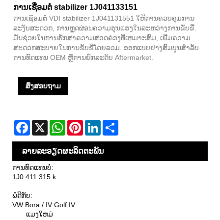
ການເຊື່ອມຕໍ່ stabilizer 1J041133151
ການເຊື່ອມຕໍ່ VDI stabilizer 1J041131551 ໃຫ້ການຄວບຄຸມການ
ລະງັບສະດວກ, ການຫຼຸດຜ່ອນຄວາມຮຸນແຮງໃນລະຫວ່າງການຂັບຂີ່.
ມັນຊ່ວຍໃນການຮັກສາຄວາມສອດຄ່ອງທີ່ເຫມາະສົມ, ເພີ່ມຄວາມ
ສະດວກສະບາຍໃນການຂັບຂີ່ໂດຍລວມ. ອອກແບບຢ່າງສົມບູນສໍາລັບ
ການທົດແທນ OEM ຫຼືການຍົກລະດັບ Aftermarket.
ສົ່ງສອບຖາມ
Facebook
X
WhatsApp
Pinterest
LinkedIn
Share
ລາຍ​ລະ​ອຽດ​ຜະ​ລິດ​ຕະ​ພັນ
ການທົດແທນບໍ່:
1J0 411 315 k
ພໍດີກັບ:
VW Bora / IV Golf IV
ແມງໃຫມ່