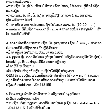
ທ່ານແລະສັ່ນຍາກ:
●ການເຊື່ອມໂຍງທີ່ດີ: ເກືອບບໍ່ມີການເຄື່ອນໄຫວ, ໃຫ້ຄວາມຮູ້ສຶກໃກ້ຊິດ
ແລະລຽບ
●ການເຊື່ອມໂຍງທີ່ບໍ່ດີ: ສຽງດັງໆຫຼືມີສຽງດັງກວ່າ 1 ມມຂອງການ
ຫຼີ້ນ→ທົດແທນທັນທີ
C. ການທົດສອບການທົດສອບຊ້າໃນໄລຍະຄວາມໄວ (10-20 mph):
● metallic ທີ່ຄົມຊັດ "knock" ຫຼື rattle ຈາກທາງຫນ້າ / ທາງຫລັງ = ສິ່ງ
ລົບກວນທີ່ບໍ່ດີທີ່ບໍ່ດີ
4. ເວລາທີ່ຈະທົດແທນການເຊື່ອມໂຍງແຖບການເຊື່ອມຕໍ່ sway - ຢ່າຄາດ
ເດົາແທນທີ່ທັນທີຖ້າທ່ານເຫັນຫຼືຮູ້ສຶກວ່າ:
●ມີການຫຼີ້ນໃດໆໃນການຮ່ວມບານຮ່ວມກັນ
● Ripped ຫຼື Boot ຮົ່ວໄຫລ (ເຖິງແມ່ນວ່າມັນຍັງມີຄວາມຮູ້ສຶກໃກ້ຊິດຢູ່)
breakings Breakings ທີ່ມີຮອຍແຕກຫຼືແຂງ
●ໂກງຫຼືຂີ້ເຫຍື້ອຜ່ານ
●ລົດເຊົ່າລົດຢ່າງຫນັກຫຼືການຊີ້ນໍາໃຫ້ຮູ້ສຶກບໍ່ສຸພາບ
OEM ກົດລະບຽບ: ສະເຫມີແທນທັງສອງຂ້າງ (ຊ້າຍ + ຂວາ) ໃນເວລາ
ດຽວກັນສໍາລັບການຈັດການກັບຄວາມສົມດຸນ. ແນະນໍາໃຫ້ໂອນການ
ເຊື່ອມຕໍ່ stabilizer 1J04113155
5 ກົດລະບຽບສໍາຄັນສໍາລັບການຕິດຕັ້ງແລະບໍາລຸງຮັກສາ
ບໍ່ເຄີຍອວດອ້າງພວກເຂົາ
ການເຊື່ອມຕໍ່ສະຖຽນລະພາບທີ່ທັນສະໄຫມ (ເຊັ່ນ: VDI stabilizer link
1J04113115, ໄຂມັນທີ່ປົນເປື້ອນ "