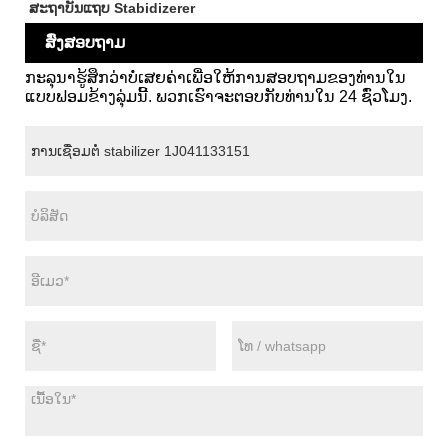
ສະຖາບັນແຖບ Stabidizerer
ສົ່ງສອບຖາມ
ກະລຸນາຮູ້ສຶກວ່າບໍ່ເສຍຄ່າເພື່ອໃຫ້ການສອບຖາມຂອງທ່ານໃນ
ແບບຟອມຂ້າງລຸ່ມນີ້. ພວກເຮົາຈະຕອບກັບທ່ານໃນ 24 ຊົ່ວໂມງ.