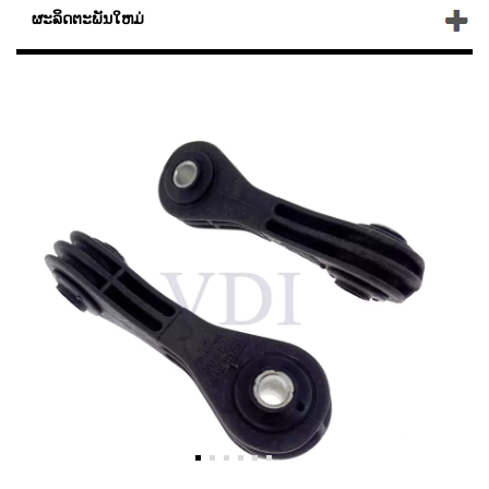
ຜະລິດຕະພັນໃຫມ່