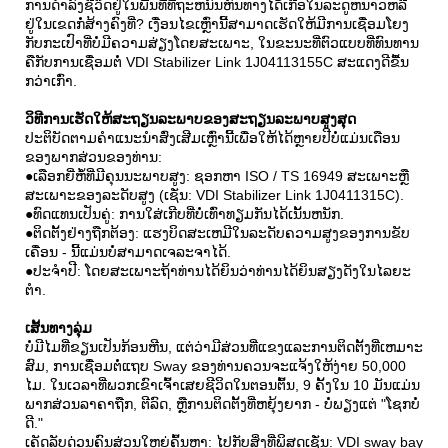
ການດໍາລົງຊີວິດຢູ່ໃນພື້ນທີ່ທີ່ຖະຫນົນຫົນທາງໄດ້ເກືອໃນລະດູຫນາວຫລື
ຢູ່ໃນເຂດກໍ່ສ້າງຄົງທີ່? ເງື່ອນໄຂເຫຼົ່ານີ້ສາມາດເຮັດໃຫ້ມີການເຊື່ອມໂຍງ
ກັບກະເປົາທີ່ບໍ່ມີຄວາມສ່ຽງໂດຍສະເພາະ, ໃນຂະນະທີ່ຕົວແບບທີ່ທົນທານ
ຄືກັບການເຊື່ອມຕໍ່ VDI Stabilizer Link 1J04113155C ສະແດງດີຂື້ນ
ກວ່າເກົ່າ.
ວິທີການເຮັດໃຫ້ສະຖຽນລະພາບຂອງສະຖຽນລະພາບສູງສຸດ
ປະຕິບັດຕາມຄໍາແນະນໍາສົ່ງເສີມເຫຼົ່ານີ້ເພື່ອໃຫ້ໄດ້ຫຼາຍປີບໍ່ແມ່ນເດືອນ
ຂອງພາກສ່ວນຂອງທ່ານ:
●ເລືອກຍີ່ຫໍ້ທີ່ມີຄຸນນະພາບສູງ: ຊອກຫາ ISO / TS 16949 ສະເພາະຫຼື
ສະເພາະຂອງລະດັບສູງ (ເຊັ່ນ: VDI Stabilizer Link 1J0411315C).
●ທົດແທນເປັນຄູ່: ການໃສ່ເກີບທີ່ບໍ່ເທົ່າທຽມກັນໄດ້ເນັ້ນຫນັກ.
●ຕິດຕັ້ງຢ່າງຖືກຕ້ອງ: ແຮງບິດສະເຫມີໃນລະດັບຄວາມສູງຂອງການຂັບ
ເຄື່ອນ - ນີ້ແມ່ນບໍ່ສາມາດເຈລະຈາໄດ້.
●ປະຈໍາປີ: ໂດຍສະເພາະຖ້າທ່ານໄດ້ຍິນວ່າທ່ານໄດ້ຍິນສຽງດັງໃນໄລຍະ
ຕໍາ.
ເສັ້ນທາງລຸ່ມ
ບໍ່ມີໄມທີ່ຂຽນເປັນກ້ອນຫີນ, ແຕ່ວ່າມີສ່ວນທີ່ແຂງແລະການຕິດຕັ້ງທີ່ເຫມາະ
ສົມ, ການເຊື່ອມຕໍ່ແຖບ Sway ຂອງທ່ານຄວນຈະແຈ້ງໃຫ້ງ່າຍ 50,000
ໄມ. ໃນເວລາທີ່ພວກເຂົາເຈົ້າເສຍຊີວິດໃນຕອນຕົ້ນ, 9 ຄັ້ງໃນ 10 ມັນແມ່ນ
ພາກສ່ວນລາຄາຖືກ, ຕີລົດ, ຫຼືການຕິດຕັ້ງທີ່ຫຍຸ້ງຍາກ - ບໍ່ພຽງແຕ່ "ໂຊກບໍ່
ດີ."
ເຄັດລັບດ່ວນຄົນສ່ວນໃຫຍ່ຄົ້ນຫາ: ໄປກັບສິ່ງທີ່ພິສູດເຊັ່ນ: VDI sway bay