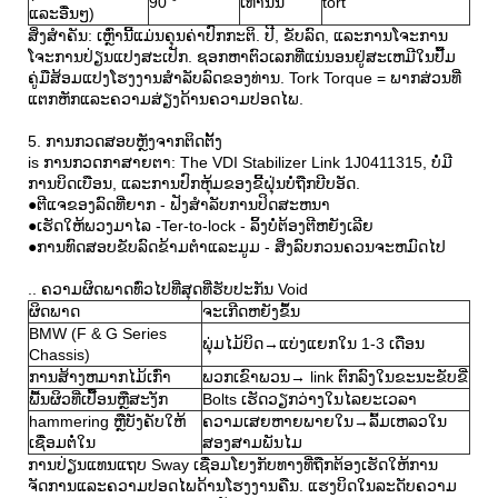
90 °
ເທົ່ານັ້ນ
tort
ແລະອື່ນໆ)
ສິ່ງສໍາຄັນ: ເຫຼົ່ານີ້ແມ່ນຄຸນຄ່າປົກກະຕິ. ປີ, ຂັບລົດ, ແລະການໂຈະການ
ໂຈະການປ່ຽນແປງສະເປັກ. ຊອກຫາຕົວເລກທີ່ແນ່ນອນຢູ່ສະເຫມີໃນປື້ມ
ຄູ່ມືສ້ອມແປງໂຮງງານສໍາລັບລົດຂອງທ່ານ. Tork Torque = ພາກສ່ວນທີ່
ແຕກຫັກແລະຄວາມສ່ຽງດ້ານຄວາມປອດໄພ.
5. ການກວດສອບຫຼັງຈາກຕິດຕັ້ງ
is ການກວດກາສາຍຕາ: The VDI Stabilizer Link 1J0411315, ບໍ່ມີ
ການບິດເບືອນ, ແລະການປົກຫຸ້ມຂອງຂີ້ຝຸ່ນບໍ່ຖືກບີບອັດ.
●ຕີແຈຂອງລົດທີ່ຍາກ - ຟັງສໍາລັບການປິດສະຫນາ
●ເຮັດໃຫ້ພວງມາໄລ -Ter-to-lock - ລິ້ງບໍ່ຕ້ອງຕີຫຍັງເລີຍ
●ການທົດສອບຂັບລົດຂ້າມຕໍາແລະມູມ - ສິ່ງລົບກວນຄວນຈະຫມົດໄປ
.. ຄວາມຜິດພາດທົ່ວໄປທີ່ສຸດທີ່ຮັບປະກັນ Void
ຜິດພາດ
ຈະເກີດຫຍັງຂຶ້ນ
BMW (F & G Series
ພຸ່ມໄມ້ບິດ→ແບ່ງແຍກໃນ 1-3 ເດືອນ
Chassis)
ການສ້າງຫມາກໄມ້ເກົ່າ
ພວກເຂົາພວນ→ link ຕົກລົງໃນຂະນະຂັບຂີ່
ພື້ນຜິວທີ່ເປື້ອນຫຼືສະງັກ
Bolts ເຮັດວຽກວ່າງໃນໄລຍະເວລາ
hammering ຫຼືບັງຄັບໃຫ້
ຄວາມເສຍຫາຍພາຍໃນ→ລົ້ມເຫລວໃນ
ເຊື່ອມຕໍ່ໃນ
ສອງສາມພັນໄມ
ການປ່ຽນແທນແຖບ Sway ເຊື່ອມໂຍງກັບທາງທີ່ຖືກຕ້ອງເຮັດໃຫ້ການ
ຈັດການແລະຄວາມປອດໄພດ້ານໂຮງງານຄືນ. ແຮງບິດໃນລະດັບຄວາມ