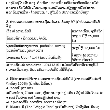
ຢາງລົດຢູ່ໃນເສັ້ນທາງ. ຄໍາເຕືອນ: ການເຊື່ອມຕໍ່ທີ່ແຕກຫັກຫລືສວມໃສ່
ສາມາດເຮັດໃຫ້ລົດມີຄວາມສຸກແລະມີຄວາມສ່ຽງຫຼາຍຂື້ນໃນການ
ແຂ່ງຂັນສຸກເສີນ - ໂດຍສະເພາະຢູ່ໃນລົດ SUV ແລະລົດບັນທຸກ.
2. ທ່ານຄວນກວດສອບການເຊື່ອມຕໍ່ແຖບ Sway ບໍ? (ກໍານົດເວລາທີ່ແທ້
ຈິງ)
ເງື່ອນໄຂການຂັບຂີ່
ກວດກາເລື້ອຍໆເທົ່າໃດ
ທຸກໆ 2 ປີຫຼື 25,000
ຄົນຂັບລົດ / ລົດດ່ວນປະຈໍາວັນ
ໄມ
ຖະຫນົນຫົນທາງຫຍາບ, potholes, towing,
ທຸກໆປີຫຼື 12,000 ໄມ
ຖະຫນົນໃນລະດູຫນາວເກືອ
ໃນທຸກໆໄລຍະການ
ພາຫະນະ Uber / taxi / taxi / ລົດຂົນສົ່ງ
ບໍລິການປົກກະຕິ
●ການເຊື່ອມຕໍ່ stabidizer 1J04113151 ແມ່ນເຮັດດ້ວຍວັດສະດຸທີ່ມີ
ຄວາມເຂັ້ມແຂງ, ຮັບປະກັນການປະຕິບັດທີ່ດີທີ່ສຸດ.
3. ວິທີການບອກວິທີການບອກວ່າການເຊື່ອມຕໍ່ທີ່ບໍ່ດີ (ການກວດວິນິດໄສທີ່
ຖືກຕ້ອງ 100%) (ຍົກລົດ, ລໍ້ຫ້ອຍ)
A. ກວດເບິ່ງສາຍຕາ
●ເບື່ອຫນ່າຍ, ມີຮອຍແຕກ, ຫຼືຫາຍຢາງຢາງ) ເກີບ (ຂີ້ຝຸ່ນໄດ້ຮັບໃນ = ໄວ
● rust ກິນຜ່ານ rod ໂລຫະຫຼື stud ບານ
●ຢາງພາລາທີ່ບີບອອກຫຼືແຍກອອກຈາກໂລຫະ
B. ທົດສອບມື (The "Wiggle Test" ທຸກຄົນຄົ້ນຫາ) ຈັບລິ້ງດ້ວຍມືຂອງ