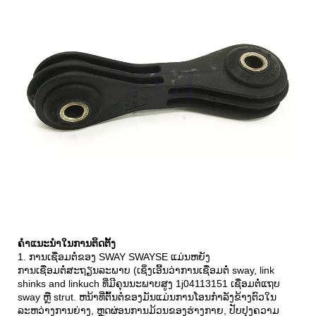
ຄໍາແນະນໍາໃນການຕິດຕັ້ງ
1. ການເຊື່ອມຕໍ່ຂອງ SWAY SWAYSE ແມ່ນຫຍັງ
ການເຊື່ອມຕໍ່ສະຖຽນລະພາບ (ເຊິ່ງເອີ້ນວ່າການເຊື່ອມຕໍ່ sway, link
shinks and linkuch ທີ່ມີຄຸນນະພາບສູງ 1j04113151 ເຊື່ອມຕໍ່ແຖບ
sway ຫຼື strut. ຫນ້າທີ່ຕົ້ນຕໍຂອງມັນແມ່ນການໂອນກໍາລັງຂ້າງຕົວໃນ
ລະຫວ່າງການຍ່າງ, ຫຼຸດຜ່ອນການມ້ວນຂອງຮ່າງກາຍ, ປັບປຸງຄວາມ