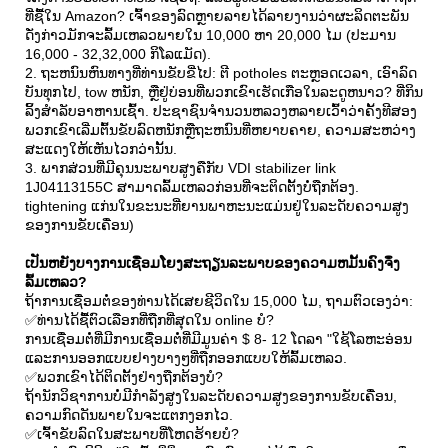
ທີ່ຊື້ໃນ Amazon? ເຈົ້າຂອງລົດຫຼາຍລາຍໄດ້ລາຍງານວ່າຜະລິດຕະພັນ
ດັ່ງກ່າວມັກຈະລົ້ມເຫລວພາຍໃນ 10,000 ຫາ 20,000 ໄມ (ປະມານ
16,000 - 32,32,000 ກິໂລແມັດ).
2. ຖະຫນົນຫົນທາງທີ່ທ່ານຂັບຂີ່ໄປ: ຕີ potholes ຕະຫຼອດເວລາ, ເອົາລົດ
ບັນທຸກໄປ, tow ຫນັກ, ຫຼືຢູ່ບ່ອນທີ່ພວກເຂົາເຮັດເກືອໃນລະດູຫນາວ? ທີ່ກິນ
ລິ້ງສໍາລັບອາຫານເຊົ້າ. ປະຊາຊົນຈໍານວນຫລວງຫລາຍເວົ້າວ່າຄັ້ງທີສອງ
ພວກເຂົາເລີ່ມຕົ້ນຂັບລົດຫນັກຫຼືຖະຫນົນທີ່ຫຍາບຄາຍ, ຄວາມສະຫວ່າງ
ສະແດງໃຫ້ເຫັນໄວກວ່ານັ້ນ.
3. ພາກສ່ວນທີ່ມີຄຸນນະພາບສູງຄືກັບ VDI stabilizer link
1J04113155C ສາມາດລົ້ມເຫລວກ່ອນທີ່ຈະຕິດຕັ້ງບໍ່ຖືກຕ້ອງ.
tightening ແກ່ນໃນຂະນະທີ່ຍານພາຫະນະແມ່ນຢູ່ໃນລະດັບຄວາມສູງ
ຂອງການຂັບເຄື່ອນ)
ເປັນຫຍັງບາງການເຊື່ອມໂຍງສະຖຽນລະພາບຂອງຄວາມຫມັ້ນຄົງຈຶ່ງ
ລົ້ມເຫລວ?
ຖ້າການເຊື່ອມຕໍ່ຂອງທ່ານໄດ້ເສຍຊີວິດໃນ 15,000 ໄມ, ຖາມຕົວເອງວ່າ:
✅ທ່ານໄດ້ຊື້ຕົວເລືອກທີ່ຖືກທີ່ສຸດໃນ online ບໍ?
ການເຊື່ອມຕໍ່ທີ່ມີການເຊື່ອມຕໍ່ທີ່ມີມູນຄ່າ $ 8- 12 ໂດລາ "ໃຊ້ໂລຫະອ່ອນ
ແລະການອອກແບບຢາງບາງໆທີ່ຖືກອອກແບບໃຫ້ລົ້ມເຫລວ.
✅ພວກເຂົາໄດ້ຕິດຕັ້ງຢ່າງຖືກຕ້ອງບໍ?
ຖ້ານັກວິຊາການບໍ່ມີກໍາລັງສູງໃນລະດັບຄວາມສູງຂອງການຂັບເຄື່ອນ,
ຄວາມກົດດັນພາຍໃນຈະແຕກງອກໄວ.
✅ເຈົ້າຂັບລົດໃນສະພາບທີ່ໂຫດຮ້າຍບໍ?