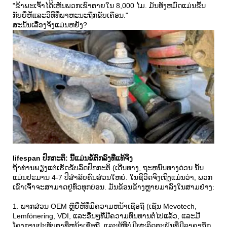
"ຂ້າພະເຈົ້າໄດ້ເຫັນພວກເຂົາຕາຍໃນ 8,000 ໄມ. ມັນທັງຫມົດແມ່ນຂື້ນ
ກັບຍີ່ຫໍ້ແລະວິທີທີ່ພາຫະນະຖືກຂັບເຄື່ອນ."
ສະນັ້ນເລື່ອງຈິງແມ່ນຫຍັງ?
lifespan ປົກກະຕິ: ນີ້ແມ່ນຂໍ້ຕົກລົງທີ່ແທ້ຈິງ
ຖ້າທ່ານພຽງແຕ່ເຮັດຂັບລົດປົກກະຕິ (ເດີນທາງ, ຖະຫນົນທາງດ່ວນ ນັ້ນ
ແມ່ນປະມານ 4-7 ປີສໍາລັບຄົນສ່ວນໃຫຍ່. ໃນຊີວິດຈິງເຖິງແມ່ນວ່າ, ພວກ
ເຂົາເຈົ້າຈະສາມາດຢູ່ທົ່ວທຸກບ່ອນ. ມັນຂ້ອນຂ້າງຫຼາຍມາລົງໃນສາມຢ່າງ:
1. ພາກສ່ວນ OEM ຫຼືຍີ່ຫໍ້ທີ່ມີຄວາມຫນ້າເຊື່ອຖື (ເຊັ່ນ Mevotech,
Lemfönering, VDI, ແລະອື່ນໆທີ່ມີຄວາມທົນທານຕໍ່ໄປແລ້ວ, ແລະມີ
ໂຄງການປະທັບຕາທີ່ຫນ້າເຊື່ອຖື. ແລະຜູ້ທີ່ບໍ່ມີຜະລິດຕະພັນທີ່ມີລາຄາຖືກ