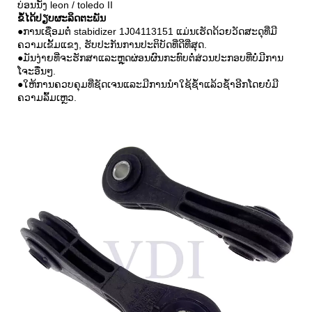
ບ່ອນນັ່ງ leon / toledo II
ຂໍ້ໄດ້ປຽບຜະລິດຕະພັນ
●ການເຊື່ອມຕໍ່ stabidizer 1J04113151 ແມ່ນເຮັດດ້ວຍວັດສະດຸທີ່ມີ
ຄວາມເຂັ້ມແຂງ, ຮັບປະກັນການປະຕິບັດທີ່ດີທີ່ສຸດ.
●ມັນງ່າຍທີ່ຈະຮັກສາແລະຫຼຸດຜ່ອນຜົນກະທົບຕໍ່ສ່ວນປະກອບທີ່ບໍ່ມີການ
ໂຈະອື່ນໆ.
●ໃຫ້ການຄວບຄຸມທີ່ຊັດເຈນແລະມີການນໍາໃຊ້ຊ້ໍາແລ້ວຊ້ໍາອີກໂດຍບໍ່ມີ
ຄວາມລົ້ມເຫຼວ.