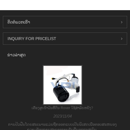
ຕິດ​ຕໍ່​ພວກ​ເຮົາ
INQUIRY FOR PRICELIST
ຂ່າວ​ລ່າ​ສຸດ
ເຄື່ອງສູບນ້ໍາມັນທີ່ດິນ Rover ໃຊ້ສໍາລັບຫຍັງ?
2023/11/04
ການປິວຟືນໂດຍສະເພາະແມ່ນຖືກອອກແບບເປັນພິເສດເພື່ອຕອບສະຫນອງ
ຄວາມຕ້ອງການສູງຂອງການຂັບຂີ່ນອກຖະຫນົນ.