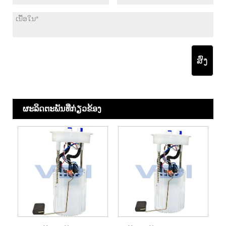
ສົ່ງ
ຜະ​ລິດ​ຕະ​ພັນ​ທີ່​ກ່ຽວ​ຂ້ອງ