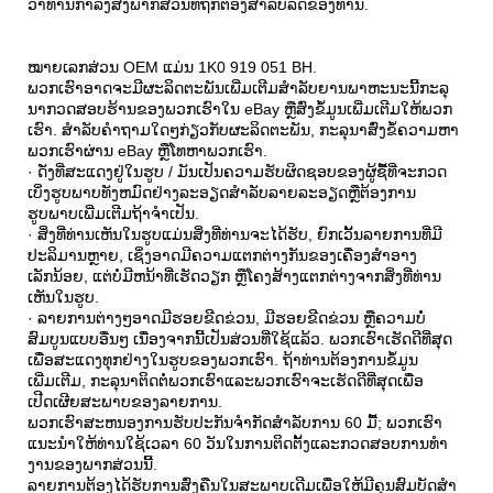
ວ່າ​ທ່ານ​ກໍາ​ລັງ​ສັ່ງ​ພາກ​ສ່ວນ​ທີ່​ຖືກ​ຕ້ອງ​ສໍາ​ລັບ​ລົດ​ຂອງ​ທ່ານ​.
ໝາຍເລກສ່ວນ OEM ແມ່ນ 1K0 919 051 BH.
ພວກ​ເຮົາ​ອາດ​ຈະ​ມີ​ຜະ​ລິດ​ຕະ​ພັນ​ເພີ່ມ​ເຕີມ​ສໍາ​ລັບ​ຍານ​ພາ​ຫະ​ນະ​ນີ້​ກະ​ລຸ​
ນາ​ກວດ​ສອບ​ຮ້ານ​ຂອງ​ພວກ​ເຮົາ​ໃນ eBay ຫຼື​ສົ່ງ​ຂໍ້​ມູນ​ເພີ່ມ​ເຕີມ​ໃຫ້​ພວກ​
ເຮົາ​. ສໍາລັບຄໍາຖາມໃດໆກ່ຽວກັບຜະລິດຕະພັນ, ກະລຸນາສົ່ງຂໍ້ຄວາມຫາ
ພວກເຮົາຜ່ານ eBay ຫຼືໂທຫາພວກເຮົາ.
· ດັ່ງທີ່ສະແດງຢູ່ໃນຮູບ / ມັນເປັນຄວາມຮັບຜິດຊອບຂອງຜູ້ຊື້ທີ່ຈະກວດ
ເບິ່ງຮູບພາບທັງຫມົດຢ່າງລະອຽດສໍາລັບລາຍລະອຽດຫຼືຕ້ອງການ
ຮູບພາບເພີ່ມເຕີມຖ້າຈໍາເປັນ.
· ສິ່ງທີ່ທ່ານເຫັນໃນຮູບແມ່ນສິ່ງທີ່ທ່ານຈະໄດ້ຮັບ, ຍົກເວັ້ນລາຍການທີ່ມີ
ປະລິມານຫຼາຍ, ເຊິ່ງອາດມີຄວາມແຕກຕ່າງກັນຂອງເຄື່ອງສໍາອາງ
ເລັກນ້ອຍ, ແຕ່ບໍ່ມີຫນ້າທີ່ເຮັດວຽກ ຫຼືໂຄງສ້າງແຕກຕ່າງຈາກສິ່ງທີ່ທ່ານ
ເຫັນໃນຮູບ.
· ລາຍການຕ່າງໆອາດມີຮອຍຂີດຂ່ວນ, ມີຮອຍຂີດຂ່ວນ ຫຼືຄວາມບໍ່
ສົມບູນແບບອື່ນໆ ເນື່ອງຈາກນີ້ເປັນສ່ວນທີ່ໃຊ້ແລ້ວ. ພວກເຮົາເຮັດດີທີ່ສຸດ
ເພື່ອສະແດງທຸກຢ່າງໃນຮູບຂອງພວກເຮົາ. ຖ້າທ່ານຕ້ອງການຂໍ້ມູນ
ເພີ່ມເຕີມ, ກະລຸນາຕິດຕໍ່ພວກເຮົາແລະພວກເຮົາຈະເຮັດດີທີ່ສຸດເພື່ອ
ເປີດເຜີຍສະພາບຂອງລາຍການ.
ພວກເຮົາສະຫນອງການຮັບປະກັນຈໍາກັດສໍາລັບການ 60 ມື້; ພວກ​ເຮົາ​
ແນະ​ນໍາ​ໃຫ້​ທ່ານ​ໃຊ້​ເວ​ລາ 60 ວັນ​ໃນ​ການ​ຕິດ​ຕັ້ງ​ແລະ​ກວດ​ສອບ​ການ​ທໍາ​
ງານ​ຂອງ​ພາກ​ສ່ວນ​ນີ້​.
ລາຍການຕ້ອງໄດ້ຮັບການສົ່ງຄືນໃນສະພາບເດີມເພື່ອໃຫ້ມີຄຸນສົມບັດສໍາ