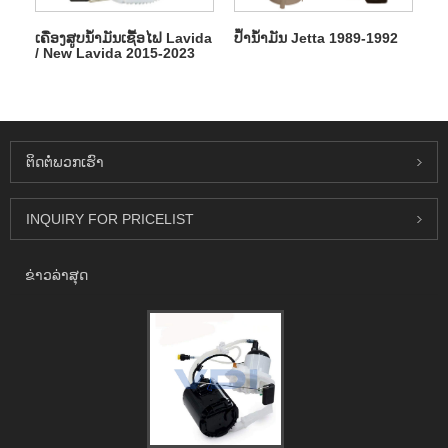
ເຄື່ອງສູບນ້ໍາມັນເຊື້ອໄຟ Lavida
ປ້ຳນ້ຳມັນ Jetta 1989-1992
/ New Lavida 2015-2023
ຕິດ​ຕໍ່​ພວກ​ເຮົາ
INQUIRY FOR PRICELIST
ຂ່າວ​ລ່າ​ສຸດ