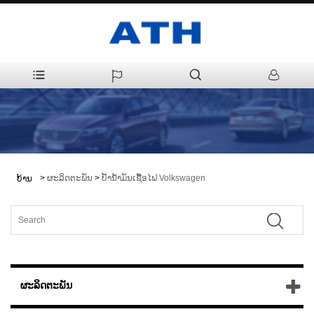
>
ຜະລິດຕະພັນ
>
ປ້ໍານ້ໍາມັນເຊື້ອໄຟ Volkswagen
ບ້ານ
ຜະລິດຕະພັນ