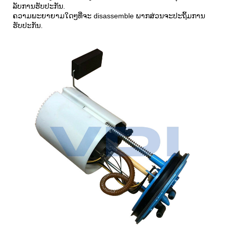
ລັບການຮັບປະກັນ.
ຄວາມພະຍາຍາມໃດໆທີ່ຈະ disassemble ພາກສ່ວນຈະປະຖິ້ມການ
ຮັບປະກັນ.