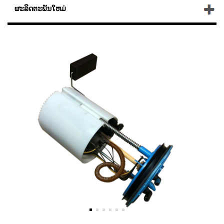
ຜະລິດຕະພັນໃຫມ່