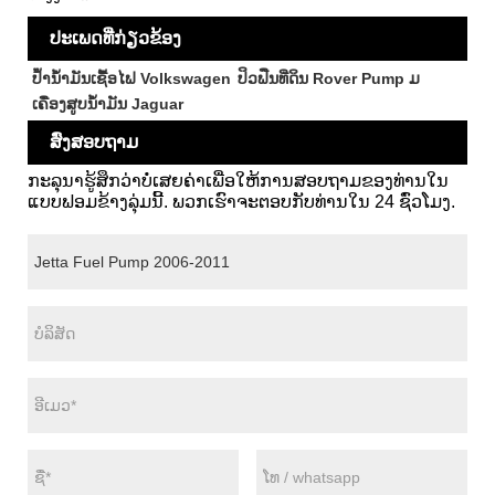
ປະເພດທີ່ກ່ຽວຂ້ອງ
ປ້ໍານ້ໍາມັນເຊື້ອໄຟ Volkswagen
ປິວຟືນທີ່ດິນ Rover Pump ມ
ເຄື່ອງສູບນໍ້າມັນ Jaguar
ສົ່ງສອບຖາມ
ກະລຸນາຮູ້ສຶກວ່າບໍ່ເສຍຄ່າເພື່ອໃຫ້ການສອບຖາມຂອງທ່ານໃນ
ແບບຟອມຂ້າງລຸ່ມນີ້. ພວກເຮົາຈະຕອບກັບທ່ານໃນ 24 ຊົ່ວໂມງ.