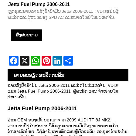
Jetta Fuel Pump 2006-2011
ຫຼຸດຄຸນະພາບຂາຍສົ່ງປ້ຳນ້ຳມັນ Jetta 2006-2011 . VDI®ແມ່ນຜູ້
ຜະລິດແລະຜູ້ສະຫນອງ SPD AC ຂະຫນາດໃຫຍ່ໃນປະເທດຈີນ.
ສົ່ງສອບຖາມ
Facebook
X
WhatsApp
Pinterest
LinkedIn
Share
ລາຍ​ລະ​ອຽດ​ຜະ​ລິດ​ຕະ​ພັນ
ຂາຍສົ່ງປ້ຳນ້ຳມັນ Jetta 2006-2011 ຜະລິດໃນປະເທດຈີນ. VDI®
ແມ່ນ Jetta Fuel Pump 2006-2011 ຜູ້ຜະລິດ ແລະ ຈຳໜ່າຍໃນ
ປະເທດຈີນ.
Jetta Fuel Pump 2006-2011
ສ່ວນ OEM ຂອງແທ້. ອອກມາຈາກ 2009 AUDI TT 8J MK2.
ລາຍການນີ້ຢູ່ໃນສະພາບທີ່ສົມບູນແບບອາດມີເຄື່ອງຫມາຍການເກັບ
ຮັກສາເລັກນ້ອຍ. ໃຊ້ສໍາລັບການທົດແທນຫຼືຍົກລະດັບ. ກະ​ລຸ​ນາ​ຮັບ​ປະ​ກັນ​